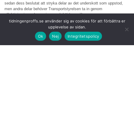
sedan dess beslutat att stryka delar av det underskott som uppstod,
men andra delar behöver Transportstyrelsen ta in genom
effektiviseringar, besparingar och höjda avgifter.
tidningenproffs.se använder sig av cookies för att förbättra er
Några av de höjningar som nu sker är:
upplevelse av sidan.
• utfärdande och förnyelse av körkort och förarbevis, med 55 kronor till
Ok
Nej
Integritetspolicy
375 kronor
• vägtrafikregisteravgiften, med 7 kronor per fordon i registret, till 69
kronor per fordon.
• den 10-åriga rätten till personlig fordonsskylt, med 700 kronor till 1 400
kronor (Transportstyrelsens del).
Transportstyrelsen har de
senaste åren meddelat att avgiftshöjningar
kommer att behöva ske under en period för att uppnå balans inom alla
trafikslag. Så sker nu genom årets beslut.
– Det är nödvändigt att vi tar ut de avgifter som krävs för att motsvara
våra kostnader. Vi arbetar förstås också medvetet och noga med att se
vad vi kan effektivisera och vilka besparingar som är nödvändiga. Det
är en viktig fråga i myndigheten, säger ekonomidirektör Rosie-Marie
Fors.
Transportstyrelsen gör årligen
en översyn av myndighetens avgifter i
syfte att säkerställa att intäkterna motsvarar kostnaderna. Årets