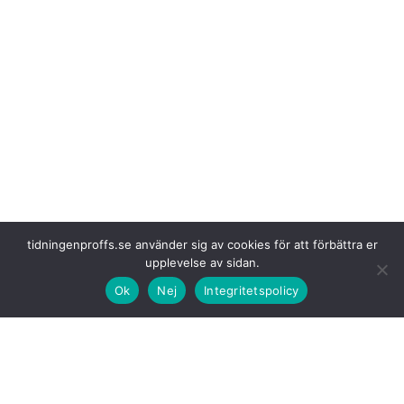
tidningenproffs.se använder sig av cookies för att förbättra er
upplevelse av sidan.
Ok
Nej
Integritetspolicy
– Att säkerställa att vi har
en pålitlig laddinfrastruktur på våra
terminaler är avgörande för att kunna ställa om till el. Genom att
investera i fler laddpunkter kan vi ta i bruk fler elbilar. Vi har som mål att
alla våra paketleveranser med lätta lastbilar ska vara eldrivna 2027 –
och i Malmö ska den omställningen ha skett redan om ett år, säger
John Kjellbom, distriktschef för region syd på Bring.