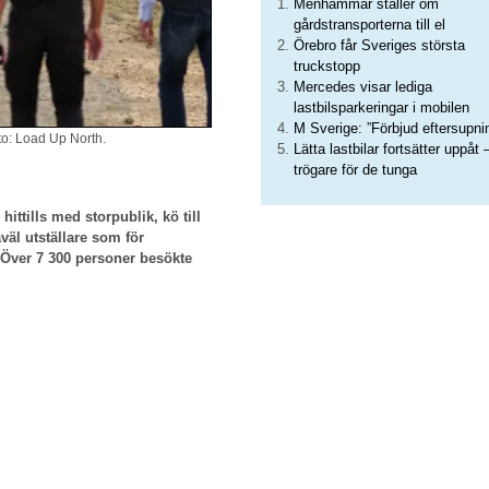
Menhammar ställer om
gårdstransporterna till el
Örebro får Sveriges största
truckstopp
Mercedes visar lediga
lastbilsparkeringar i mobilen
M Sverige: ”Förbjud eftersupni
o: Load Up North.
Lätta lastbilar fortsätter uppåt 
trögare för de tunga
ttills med storpublik, kö till
åväl utställare som för
 Över 7 300 personer besökte