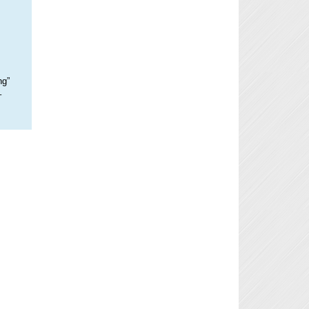
ng”
–