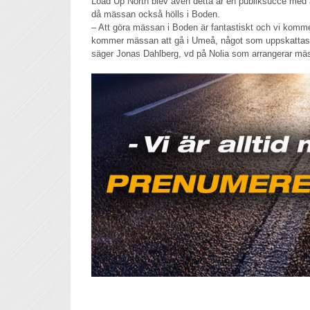
Load Up North blev även detta år en publiksuccé med ä
då mässan också hölls i Boden.
– Att göra mässan i Boden är fantastiskt och vi komme
kommer mässan att gå i Umeå, något som uppskattas 
säger Jonas Dahlberg, vd på Nolia som arrangerar mä