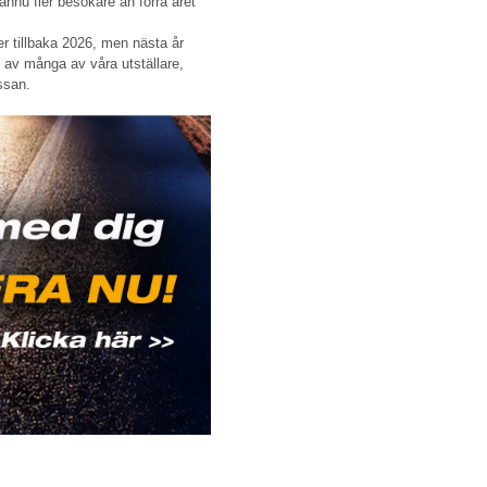
nnu fler besökare än förra året
r tillbaka 2026, men nästa år
av många av våra utställare,
ssan.