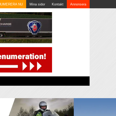
NUMERERA NU
Mina sidor
Kontakt
Annonsera