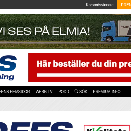
Korsordsvinnare
PRE
HENS HEMSIDOR
WEBB-TV
PODD
SÖK
PREMIUM INFO