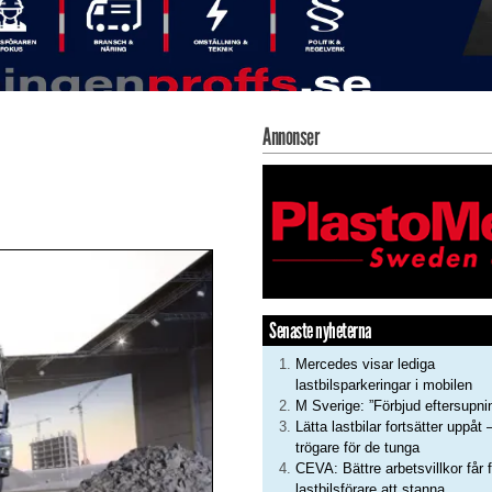
Annonser
Senaste nyheterna
Mercedes visar lediga
lastbilsparkeringar i mobilen
M Sverige: ”Förbjud eftersupni
Lätta lastbilar fortsätter uppåt 
trögare för de tunga
CEVA: Bättre arbetsvillkor får f
lastbilsförare att stanna