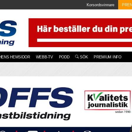
Korsordsvinnare
PRE
HENS HEMSIDOR
WEBB-TV
PODD
SÖK
PREMIUM INFO