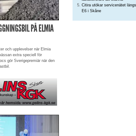
Citira utökar servicenätet läng
E6 i Skåne
GGNINGSBIL PÅ ELMIA
ter och upplevelser när Elmia
mässan extra speciell för
Arocs gör Sverigepremiär när den
stbil.