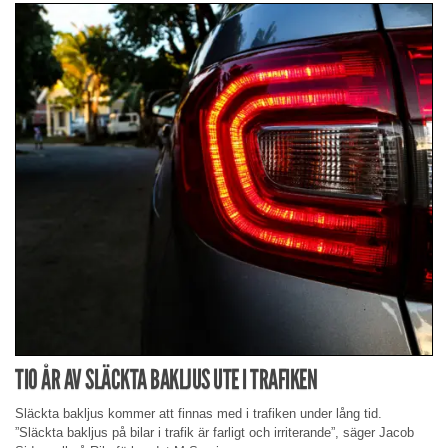
TIO ÅR AV SLÄCKTA BAKLJUS UTE I TRAFIKEN
Släckta bakljus kommer att finnas med i trafiken under lång tid.
”Släckta bakljus på bilar i trafik är farligt och irriterande”, säger Jacob