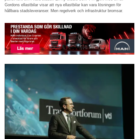
Gordons ellastbilar visar att nya ellastbilar kan vara lösningen för
hållbara stadsleveranser. Men regelverk och infrastruktur bromsar.