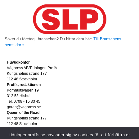
Söker du företag i branschen? Du hittar dem här:
Till Branschens
hemsidor »
Huvudkontor
Vägpress AB/Tidningen Proffs
Kungsholms strand 177
112 48 Stockholm
Proffs, redaktionen
Kornhultsvägen 19
312 53 Hishult
Tel. 0708 - 15 33 45
goran@vagpress.se
Queen of the Road
Kungsholms strand 177
112 48 Stockholm
Annonsera
tidningenproffs.se använder sig av cookies för att förbättra er
Tel. 08 - 653 83 80