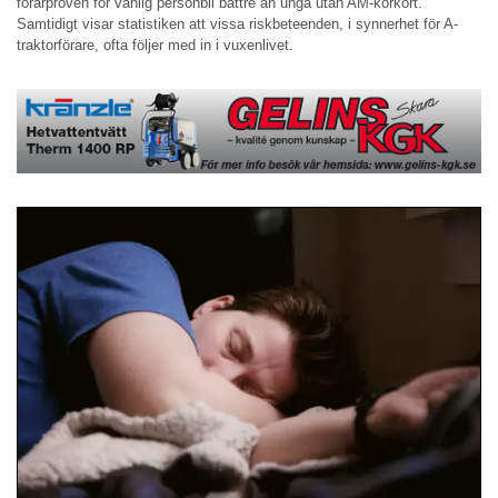
förarproven för vanlig personbil bättre än unga utan AM-körkort.
Samtidigt visar statistiken att vissa riskbeteenden, i synnerhet för A-
traktorförare, ofta följer med in i vuxenlivet.