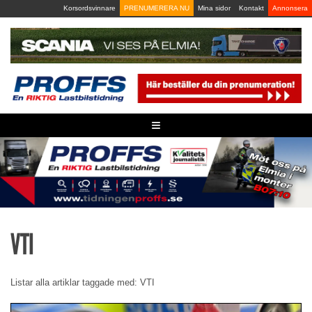
Skip
Korsordsvinnare
PRENUMERERA NU
Mina sidor
Kontakt
Annonsera
to
content
≡
VTI
Listar alla artiklar taggade med: VTI