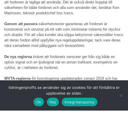
att fordonen är lagliga att använda. Det är också direkt kopplat till
säkerheten för både fordonet och alla som använder det, berättar Ken
Martinsen, teknisk produktchef hos Iveco.
Genom att passera
säkerhetstester garanteras att fordonet är
konstruerat och utrustat på ett sätt som minimerar riskerna för olyckor
och skador. För att våra kunder ska slippa bekymmer säkerställer Iveco
att deras fordon alltid uppfyller nya regeluppdateringar, tack vare deras
nära samarbete med påbyggare och leverantörer.
De nya reglerna
kräver att fordonets sensorer ger från sig både en
optisk signal och en ljudsignal när en annan trafikant, exempelvis en
cyklist, är i närheten av fordonet.
WVTA-reglerna
för homologering uppdaterades senast 2018 och har
börjat att implementeras i år. De nya reglerna kan kännas svåra att
tidningenproffs.se använder sig av cookies för att förbättra er
förstå och därför arbetar Iveco på att göra det enkelt för sina kunder.
upplevelse av sidan.
Iveco förstår att
de nya homologeringsreglerna kan vara utmanande.
Ok
Nej
Integritetspolicy
Exempelvis kan ett fordon vara homologerat enligt EU-regler, men inte
uppfylla specifika krav i ett visst land för att till exempel nyttja lokala
viktregler eller undantas från vissa skatter. Detta kan skapa hinder för
marknadsinträde och användning av vissa typer av fordon, även om de
uppfyller EU-kraven.