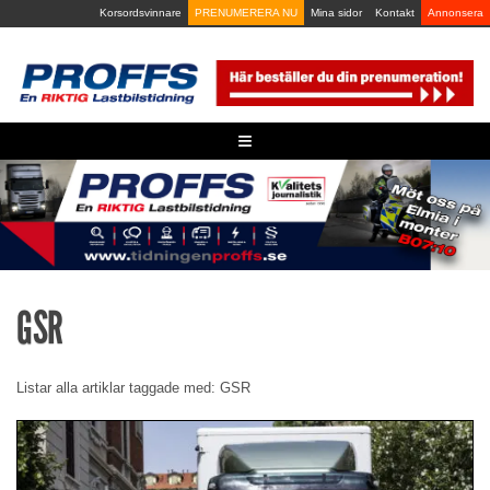
Skip
Korsordsvinnare
PRENUMERERA NU
Mina sidor
Kontakt
Annonsera
to
content
≡
GSR
Listar alla artiklar taggade med: GSR