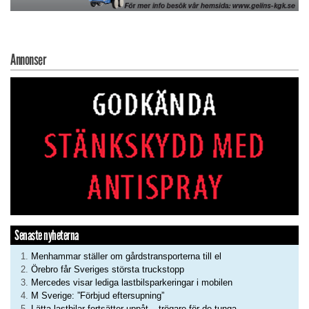
Annonser
Senaste nyheterna
Menhammar ställer om gårdstransporterna till el
Örebro får Sveriges största truckstopp
Mercedes visar lediga lastbilsparkeringar i mobilen
M Sverige: ”Förbjud eftersupning”
Lätta lastbilar fortsätter uppåt – trögare för de tunga