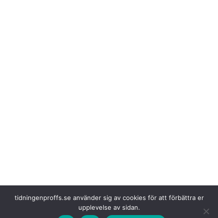
tidningenproffs.se använder sig av cookies för att förbättra er
upplevelse av sidan.
Kamerorna är utformade för
att effektivt minska antalet olyckor där