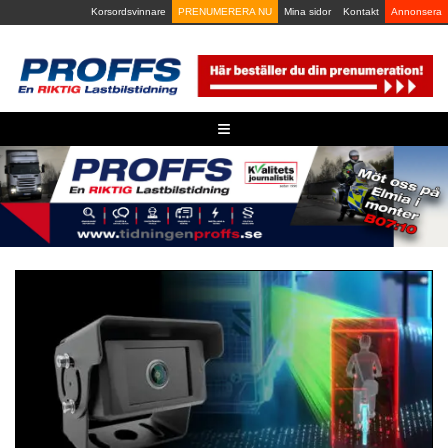
Skip
Korsordsvinnare
PRENUMERERA NU
Mina sidor
Kontakt
Annonsera
to
content
≡