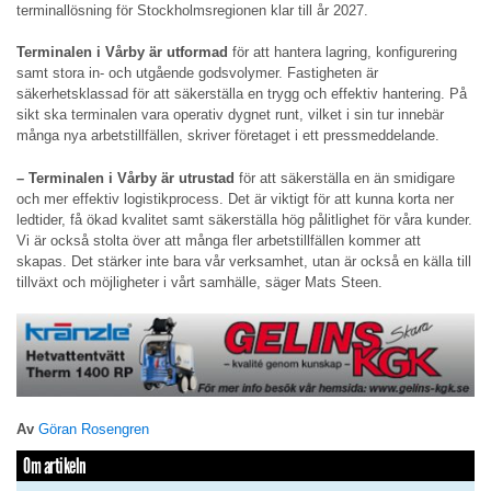
terminallösning för Stockholmsregionen klar till år 2027.
Terminalen i Vårby är utformad
för att hantera lagring, konfigurering
samt stora in- och utgående godsvolymer. Fastigheten är
säkerhetsklassad för att säkerställa en trygg och effektiv hantering. På
sikt ska terminalen vara operativ dygnet runt, vilket i sin tur innebär
många nya arbetstillfällen, skriver företaget i ett pressmeddelande.
– Terminalen i Vårby är utrustad
för att säkerställa en än smidigare
och mer effektiv logistikprocess. Det är viktigt för att kunna korta ner
ledtider, få ökad kvalitet samt säkerställa hög pålitlighet för våra kunder.
Vi är också stolta över att många fler arbetstillfällen kommer att
skapas. Det stärker inte bara vår verksamhet, utan är också en källa till
tillväxt och möjligheter i vårt samhälle, säger Mats Steen.
Av
Göran Rosengren
Om artikeln