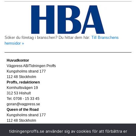
Söker du företag i branschen? Du hittar dem här:
Till Branschens
hemsidor »
Huvudkontor
Vägpress AB/Tidningen Proffs
Kungsholms strand 177
112 48 Stockholm
Proffs, redaktionen
Kornhultsvägen 19
312 53 Hishult
Tel. 0708 - 15 33 45
goran@vagpress.se
Queen of the Road
Kungsholms strand 177
112 48 Stockholm
Annonsera
tidningenproffs.se använder sig av cookies för att förbättra er
Tel. 08 - 653 83 80