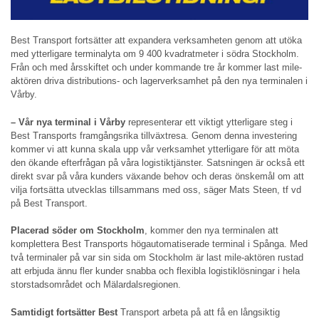
Best Transport fortsätter att expandera verksamheten genom att utöka
med ytterligare terminalyta om 9 400 kvadratmeter i södra Stockholm.
Från och med årsskiftet och under kommande tre år kommer last mile-
aktören driva distributions- och lagerverksamhet på den nya terminalen i
Vårby.
– Vår nya terminal i Vårby
representerar ett viktigt ytterligare steg i
Best Transports framgångsrika tillväxtresa. Genom denna investering
kommer vi att kunna skala upp vår verksamhet ytterligare för att möta
den ökande efterfrågan på våra logistiktjänster. Satsningen är också ett
direkt svar på våra kunders växande behov och deras önskemål om att
vilja fortsätta utvecklas tillsammans med oss, säger Mats Steen, tf vd
på Best Transport.
Placerad söder om Stockholm
, kommer den nya terminalen att
komplettera Best Transports högautomatiserade terminal i Spånga. Med
två terminaler på var sin sida om Stockholm är last mile-aktören rustad
att erbjuda ännu fler kunder snabba och flexibla logistiklösningar i hela
storstadsområdet och Mälardalsregionen.
Samtidigt fortsätter Best
Transport arbeta på att få en långsiktig