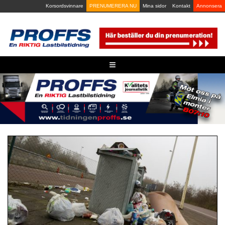
Skip
Korsordsvinnare
PRENUMERERA NU
Mina sidor
Kontakt
Annonsera
to
content
≡