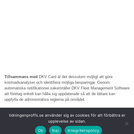
Tillsammans med
DKV Card är det dessutom möjligt att göra
kostnadsanalyser och identifiera möjliga besparingar. Genom
automatiska notifikationer säkerställer DKV Fleet Management Software
att företag enkelt kan hålla sig uppdaterade så att de lättare kan
uppfylla de administrativa reglerna på området.
Steen Hansen, chef
för DKV Mobility Skandinavien.
tidningenproffs.se använder sig av cookies för att förbättra er
– Det kan vara kostsamt att hålla sina fordon rullande både i form av tid
upplevelse av sidan.
som går åt till att säkerställa att fordonen används effektivt, och att
hålla koll på dokument och vara uppdaterad på de senaste reglerna och
Ok
Nej
Integritetspolicy
avgifterna. Vår nya tjänst DKV Fleet Management Software gör allt