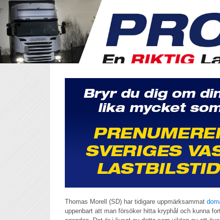
Thomas Morell (SD) har tidigare uppmärksammat
dom
uppenbart att man försöker hitta kryphål och kunna fort