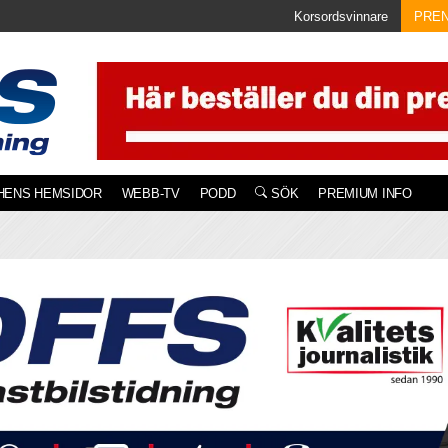
Korsordsvinnare
PRE
HENS HEMSIDOR
WEBB-TV
PODD
SÖK
PREMIUM INFO