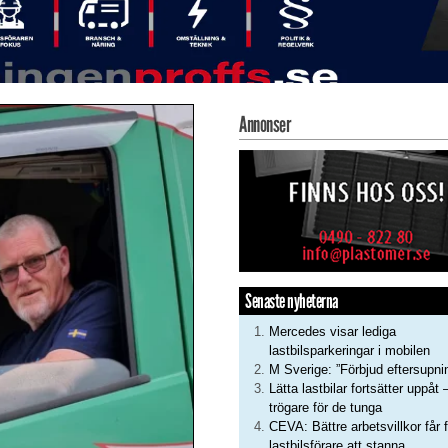
Annonser
Senaste nyheterna
Mercedes visar lediga
lastbilsparkeringar i mobilen
M Sverige: ”Förbjud eftersupni
Lätta lastbilar fortsätter uppåt 
trögare för de tunga
CEVA: Bättre arbetsvillkor får f
lastbilsförare att stanna