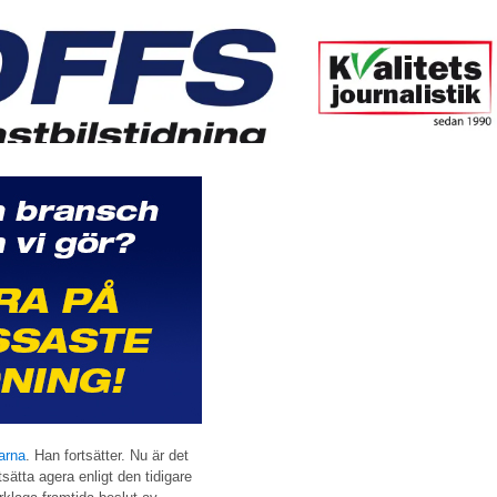
arna
. Han fortsätter. Nu är det
sätta agera enligt den tidigare