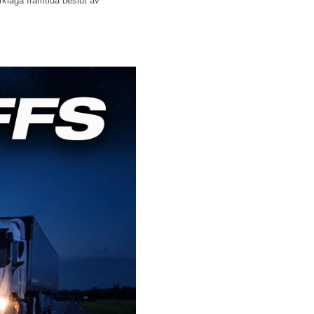
rklaga framtida beslut av