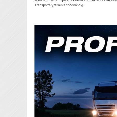
agendan. Det är i ljuset av detta som vikten av att öve
Transportstyrelsen är nödvändig.