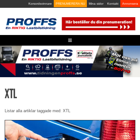
Skip
Korsordsvinnare
PRENUMERERA NU
Mina sidor
Kontakt
Annonsera
to
content
≡
XTL
Listar alla artiklar taggade med: XTL