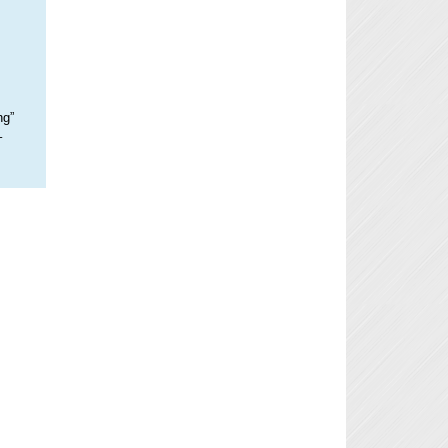
ng”
–