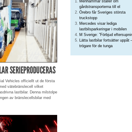
Menhammar ställer om
gårdstransporterna till el
Örebro får Sveriges största
truckstopp
Mercedes visar lediga
lastbilsparkeringar i mobilen
M Sverige: ”Förbjud eftersupni
Lätta lastbilar fortsätter uppåt 
trögare för de tunga
LAR SERIEPRODUCERAS
 Vehicles officiellt ut de första
ed vätebränslecell vilket
drivna lastbilar. Denna milstolpe
ingen av bränslecellsbilar med