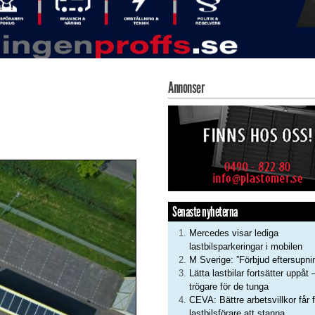
Annonser
Senaste nyheterna
Mercedes visar lediga
lastbilsparkeringar i mobilen
M Sverige: ”Förbjud eftersupni
Lätta lastbilar fortsätter uppåt 
trögare för de tunga
CEVA: Bättre arbetsvillkor får f
lastbilsförare att stanna