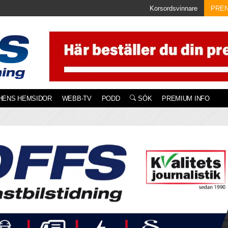
Korsordsvinnare
PRE
HENS HEMSIDOR
WEBB-TV
PODD
SÖK
PREMIUM INFO