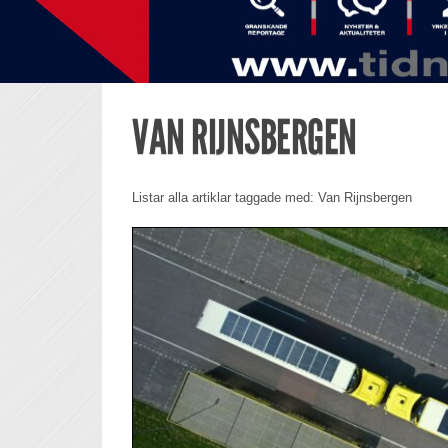
VAN RIJNSBERGEN
Listar alla artiklar taggade med: Van Rijnsbergen