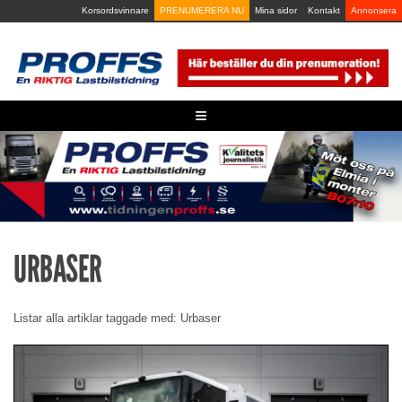
Skip
Korsordsvinnare
PRENUMERERA NU
Mina sidor
Kontakt
Annonsera
to
content
≡
URBASER
Listar alla artiklar taggade med: Urbaser