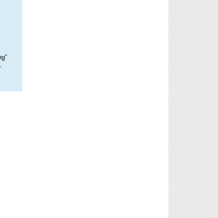
ng”
–