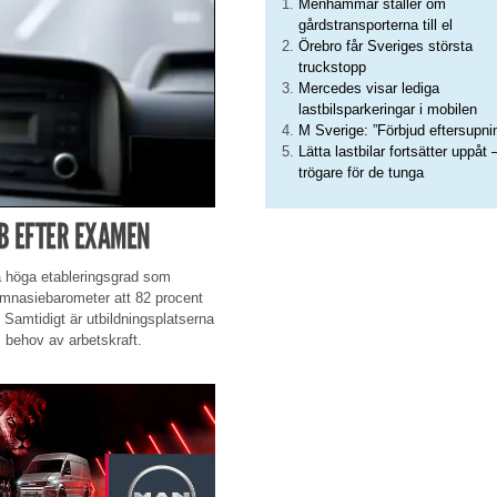
Menhammar ställer om
gårdstransporterna till el
Örebro får Sveriges största
truckstopp
Mercedes visar lediga
lastbilsparkeringar i mobilen
M Sverige: ”Förbjud eftersupni
Lätta lastbilar fortsätter uppåt 
trögare för de tunga
BB EFTER EXAMEN
 höga etableringsgrad som
Gymnasiebarometer att 82 procent
. Samtidigt är utbildningsplatserna
s behov av arbetskraft.