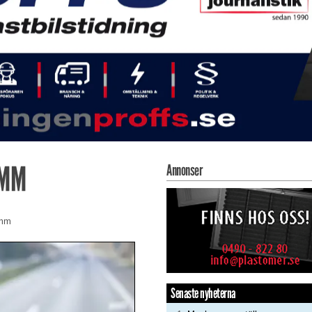
AMM
Annonser
amm
Senaste nyheterna