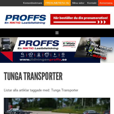
Skip
Korsordsvinnare
PRENUMERERA NU
Mina sidor
Kontakt
Annonsera
to
content
≡
TUNGA TRANSPORTER
Listar alla artiklar taggade med: Tunga Transporter