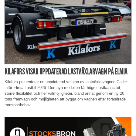
KILAFORS VISAR UPPDATERAD LASTVÄXLARVAGN PÅ ELMIA
Kilafors presenterar en uppdaterad version av lastväxlarvagnen Glider
inför Elmia Lastbil 2026. Den nya modellen får högre lastkapacitet,
större flexibilitet och fler valmöjligheter, bland annat genom en ny 20
tons framvagn och möjligheten att bygga om vagnen efter förändrade
transportbehov.