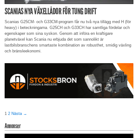
SCANIAS NYA VÄXELLÅDOR FÖR TUNG DRIFT
Scanias G25CM- och G33CM-program får nu två nya tillägg med H (för
heavy) i beteckningarna. G25CH och G33CH har samtliga fördelar och
egenskaper som sina syskon. Genom att införa en kraftigare
planetväxel kan Scania nu erbjuda det som sannolikt är
lastbilsbranschens smartaste kombination av robusthet, smidig växling
och bränsleekonomi.
1
2
Nästa →
Annonser