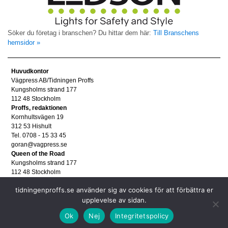
Söker du företag i branschen? Du hittar dem här:
Till Branschens
hemsidor »
Huvudkontor
Vägpress AB/Tidningen Proffs
Kungsholms strand 177
112 48 Stockholm
Proffs, redaktionen
Kornhultsvägen 19
312 53 Hishult
Tel. 0708 - 15 33 45
goran@vagpress.se
Queen of the Road
Kungsholms strand 177
112 48 Stockholm
Annonsera
tidningenproffs.se använder sig av cookies för att förbättra er
Tel. 08 - 653 83 80
annons@vagpress.se
upplevelse av sidan.
Personuppgifter
Ok
Nej
Integritetspolicy
Personuppgifter/GDPR