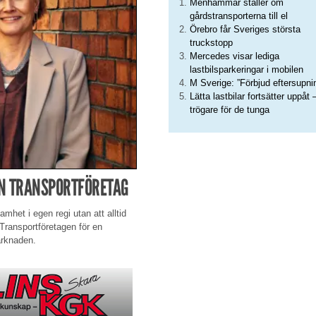
Menhammar ställer om
gårdstransporterna till el
Örebro får Sveriges största
truckstopp
Mercedes visar lediga
lastbilsparkeringar i mobilen
M Sverige: ”Förbjud eftersupni
Lätta lastbilar fortsätter uppåt 
trögare för de tunga
N TRANSPORTFÖRETAG
mhet i egen regi utan att alltid
r Transportföretagen för en
arknaden.