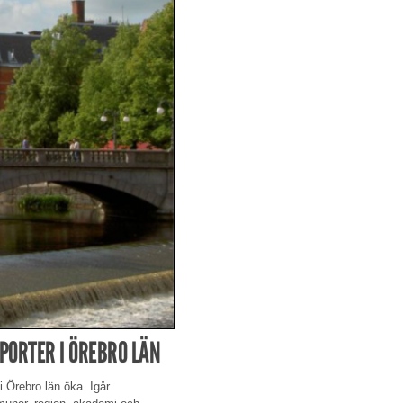
SPORTER I ÖREBRO LÄN
 i Örebro län öka. Igår