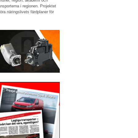
muner, region, akademi och
ansporterna i regionen. Projektet
öra näringslivets färdplaner för