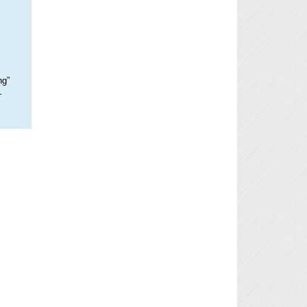
ng”
–