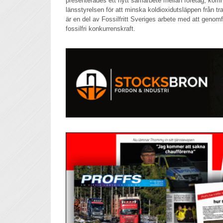
presenterades ett nytt samarbete mellan företag, kom
länsstyrelsen för att minska koldioxidutsläppen från tr
är en del av Fossilfritt Sveriges arbete med att genomf
fossilfri konkurrenskraft.