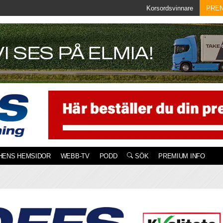
Korsordsvinnare
PRE
HENS HEMSIDOR
WEBB-TV
PODD
SÖK
PREMIUM INFO