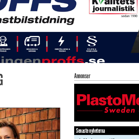
G
Annonser
Senaste nyheterna