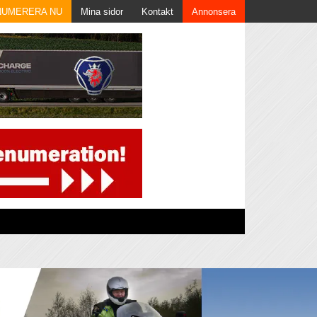
NUMERERA NU
Mina sidor
Kontakt
Annonsera