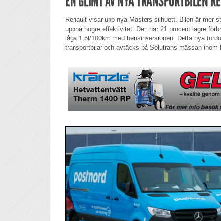
EN GLIMT AV NYA TRANSPORTBILEN R
Renault visar upp nya Masters silhuett. Bilen är mer st
uppnå högre effektivitet. Den har 21 procent lägre för
låga 1,5l/100km med bensinversionen. Detta nya fordo
transportbilar och avtäcks på Solutrans-mässan inom k