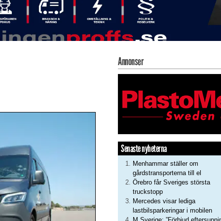
Annonser
Senaste nyheterna
Menhammar ställer om
gårdstransporterna till el
Örebro får Sveriges största
truckstopp
Mercedes visar lediga
lastbilsparkeringar i mobilen
M Sverige: ”Förbjud eftersupni