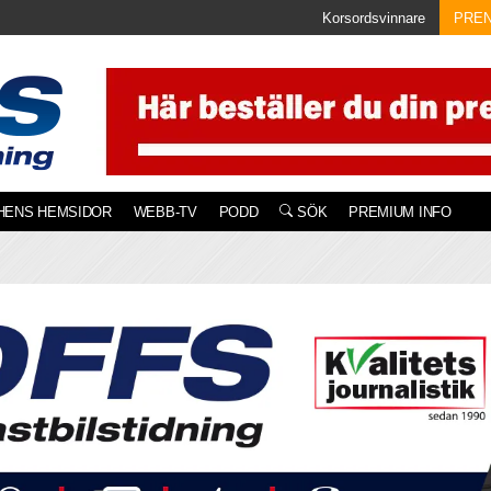
Korsordsvinnare
PRE
HENS HEMSIDOR
WEBB-TV
PODD
SÖK
PREMIUM INFO