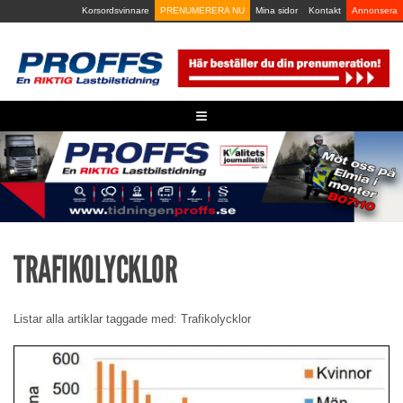
Skip
Korsordsvinnare
PRENUMERERA NU
Mina sidor
Kontakt
Annonsera
to
content
≡
TRAFIKOLYCKLOR
Listar alla artiklar taggade med: Trafikolycklor