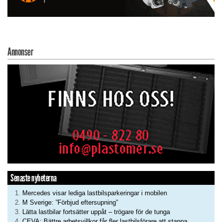
Annonser
Senaste nyheterna
Mercedes visar lediga lastbilsparkeringar i mobilen
M Sverige: ”Förbjud eftersupning”
Lätta lastbilar fortsätter uppåt – trögare för de tunga
CEVA: Bättre arbetsvillkor får fler lastbilsförare att stanna