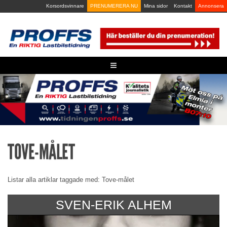
Skip
Korsordsvinnare
PRENUMERERA NU
Mina sidor
Kontakt
Annonsera
to
content
≡
TOVE-MÅLET
Listar alla artiklar taggade med: Tove-målet
SVEN-ERIK ALHEM