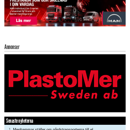
Annonser
Senaste nyheterna
Menhammar ställer om gårdstransporterna till el