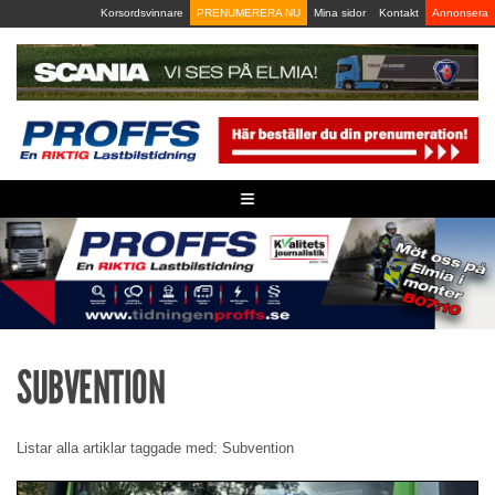
Skip
Korsordsvinnare
PRENUMERERA NU
Mina sidor
Kontakt
Annonsera
to
content
≡
SUBVENTION
Listar alla artiklar taggade med: Subvention