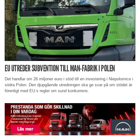
EU UTREDER SUBVENTION TILL MAN-FABRIK I POLEN
Det handlar om 26 miljoner euro i stöd till en investering i Niepolomice i
södra Polen. Den djupgående utredningen ska ge svar på om stödet är
förenligt med EU:s regler om sund konkurrens.