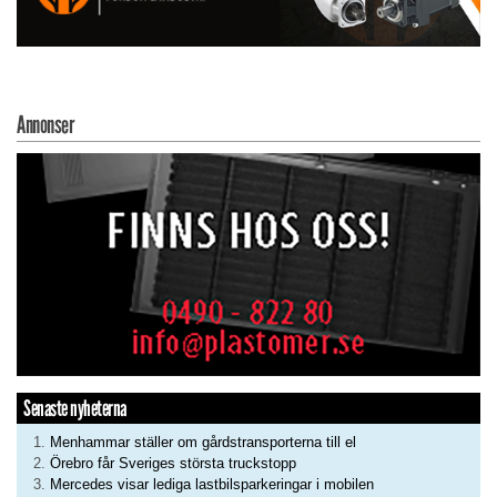
Annonser
Senaste nyheterna
Menhammar ställer om gårdstransporterna till el
Örebro får Sveriges största truckstopp
Mercedes visar lediga lastbilsparkeringar i mobilen