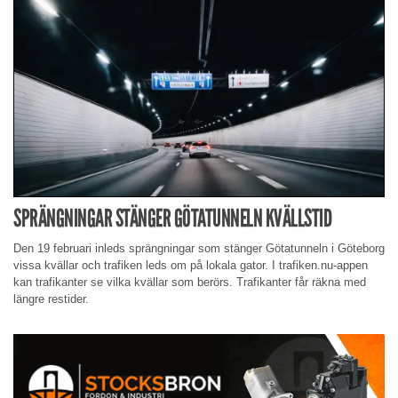
SPRÄNGNINGAR STÄNGER GÖTATUNNELN KVÄLLSTID
Den 19 februari inleds sprängningar som stänger Götatunneln i Göteborg
vissa kvällar och trafiken leds om på lokala gator. I trafiken.nu-appen
kan trafikanter se vilka kvällar som berörs. Trafikanter får räkna med
längre restider.