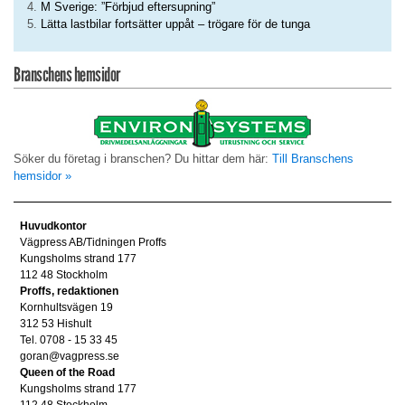
M Sverige: ”Förbjud eftersupning”
Lätta lastbilar fortsätter uppåt – trögare för de tunga
Branschens hemsidor
Söker du företag i branschen? Du hittar dem här:
Till Branschens
hemsidor »
Huvudkontor
Vägpress AB/Tidningen Proffs
Kungsholms strand 177
112 48 Stockholm
Proffs, redaktionen
Kornhultsvägen 19
312 53 Hishult
Tel. 0708 - 15 33 45
goran@vagpress.se
Queen of the Road
Kungsholms strand 177