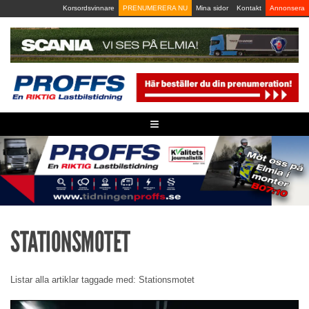
Skip
Korsordsvinnare
PRENUMERERA NU
Mina sidor
Kontakt
Annonsera
to
content
≡
STATIONSMOTET
Listar alla artiklar taggade med: Stationsmotet