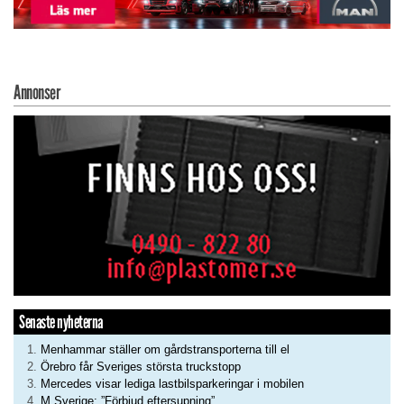
Annonser
Senaste nyheterna
Menhammar ställer om gårdstransporterna till el
Örebro får Sveriges största truckstopp
Mercedes visar lediga lastbilsparkeringar i mobilen
M Sverige: ”Förbjud eftersupning”