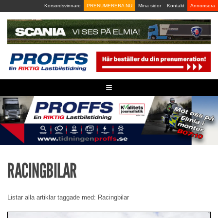
Skip
Korsordsvinnare
PRENUMERERA NU
Mina sidor
Kontakt
Annonsera
to
content
≡
RACINGBILAR
Listar alla artiklar taggade med: Racingbilar