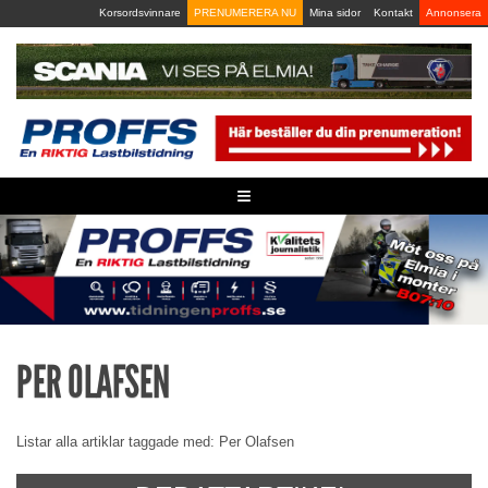
Skip
Korsordsvinnare
PRENUMERERA NU
Mina sidor
Kontakt
Annonsera
to
content
≡
PER OLAFSEN
Listar alla artiklar taggade med: Per Olafsen