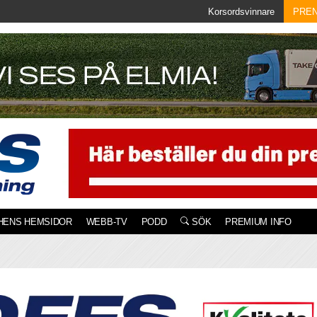
Korsordsvinnare
PRE
HENS HEMSIDOR
WEBB-TV
PODD
SÖK
PREMIUM INFO