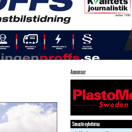
Annonser
Senaste nyheterna