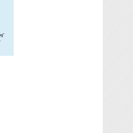
ng”
–