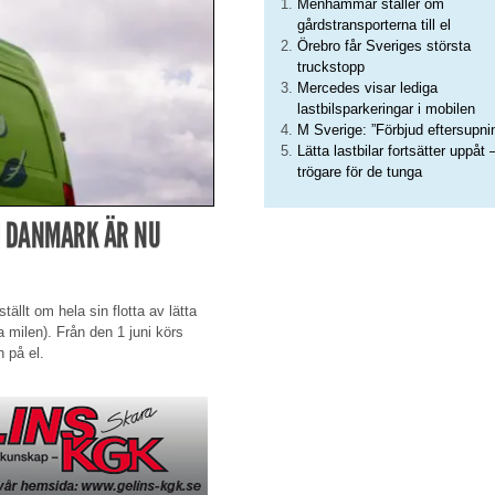
Menhammar ställer om
gårdstransporterna till el
Örebro får Sveriges största
truckstopp
Mercedes visar lediga
lastbilsparkeringar i mobilen
M Sverige: ”Förbjud eftersupni
Lätta lastbilar fortsätter uppåt 
trögare för de tunga
 I DANMARK ÄR NU
ällt om hela sin flotta av lätta
sta milen). Från den 1 juni körs
n på el.