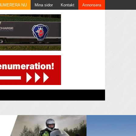
NUMERERA NU
Mina sidor
Kontakt
Annonsera