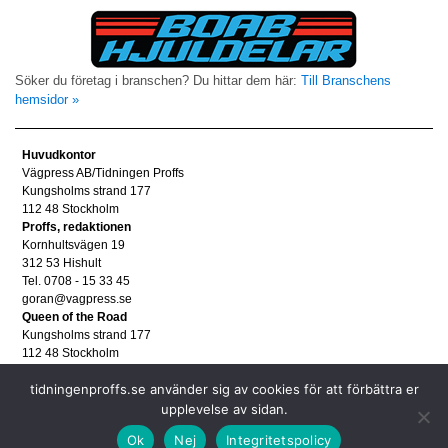
Söker du företag i branschen? Du hittar dem här:
Till Branschens
hemsidor »
Huvudkontor
Vägpress AB/Tidningen Proffs
Kungsholms strand 177
112 48 Stockholm
Proffs, redaktionen
Kornhultsvägen 19
312 53 Hishult
Tel. 0708 - 15 33 45
goran@vagpress.se
Queen of the Road
Kungsholms strand 177
112 48 Stockholm
Annonsera
tidningenproffs.se använder sig av cookies för att förbättra er
Tel. 08 - 653 83 80
annons@vagpress.se
upplevelse av sidan.
Personuppgifter
Ok
Nej
Integritetspolicy
Personuppgifter/GDPR