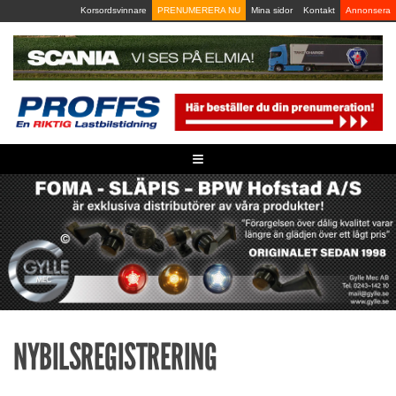
Skip
Korsordsvinnare
PRENUMERERA NU
Mina sidor
Kontakt
Annonsera
to
content
≡
NYBILSREGISTRERING