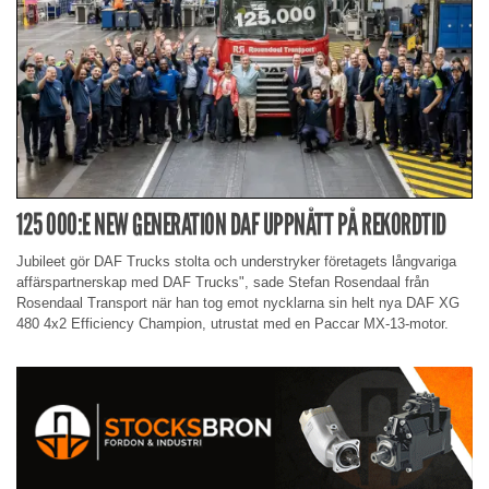
125 000:E NEW GENERATION DAF UPPNÅTT PÅ REKORDTID
Jubileet gör DAF Trucks stolta och understryker företagets långvariga
affärspartnerskap med DAF Trucks", sade Stefan Rosendaal från
Rosendaal Transport när han tog emot nycklarna sin helt nya DAF XG
480 4x2 Efficiency Champion, utrustat med en Paccar MX-13-motor.