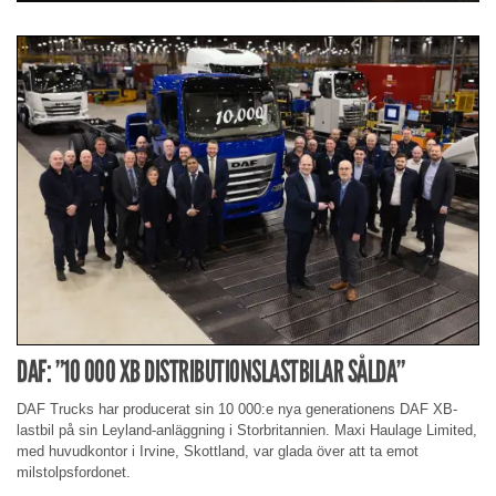
DAF: ”10 000 XB DISTRIBUTIONSLASTBILAR SÅLDA”
DAF Trucks har producerat sin 10 000:e nya generationens DAF XB-
lastbil på sin Leyland-anläggning i Storbritannien. Maxi Haulage Limited,
med huvudkontor i Irvine, Skottland, var glada över att ta emot
milstolpsfordonet.