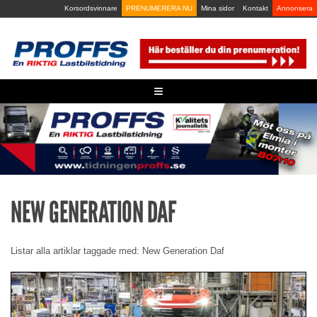
Skip
Korsordsvinnare
PRENUMERERA NU
Mina sidor
Kontakt
Annonsera
to
content
≡
NEW GENERATION DAF
Listar alla artiklar taggade med: New Generation Daf