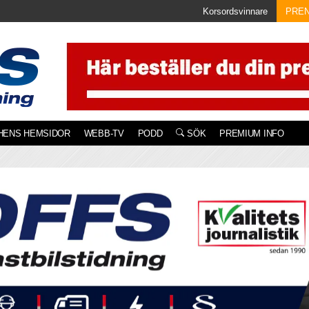
Korsordsvinnare
PRE
HENS HEMSIDOR
WEBB-TV
PODD
SÖK
PREMIUM INFO