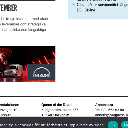
Citira utökar servicenätet läng
PTEMBER
E6 i Skåne
det tredje kvartalet med stark
e leveranser och strategiska
ill att stärka den långsiktiga
 redaktionen
Queen of the Road
Annonsera
ltsvägen 19
Kungsholms strand 177
Tel. 08 - 653 83 80
Hishult
112 48 Stockholm
annons@vagpress.s
08 - 15 33 45
der sig av cookies för att förbättra er upplevelse av sidan.
Ok
N
vagpress.se