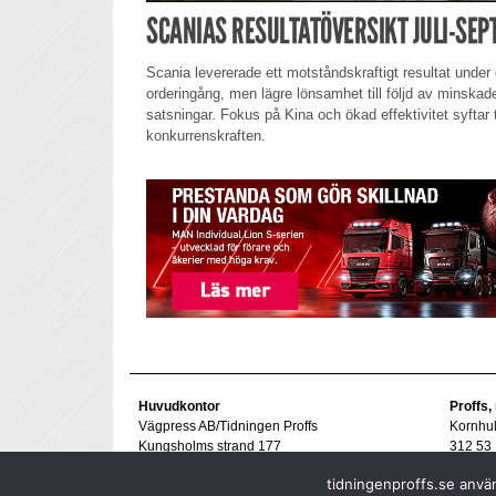
SCANIAS RESULTATÖVERSIKT JULI-SE
Scania levererade ett motståndskraftigt resultat under 
orderingång, men lägre lönsamhet till följd av minskad
satsningar. Fokus på Kina och ökad effektivitet syftar t
konkurrenskraften.
Huvudkontor
Proffs,
Vägpress AB/Tidningen Proffs
Kornhu
Kungsholms strand 177
312 53 
112 48 Stockholm
Tel. 07
tidningenproffs.se använ
goran@