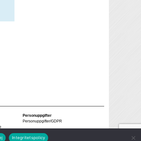
s
Personuppgifter
Personuppgifter/GDPR
e
ej
Integritetspolicy