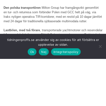
Den polska transportören
Milton Group har framgångsrikt genomfört
en tur- och returresa som förbinder Polen med GCC helt på väg, via
Iraks nyligen operativa TIR-korridorer, med en restid på 10 dagar jämfört
med 24 dagar för traditionella sjöbaserade multimodala rutter.
Lastbilen, med två förare
, transporterade yachtmotorer och reservdelar
från en polsk fabrik genom EU till Bulgarien, sedan genom Turkiet, Irak,
Jordanien och Saudiarabien innan den anlände till kundens anläggning i
tidningenproffs.se använder sig av cookies för att förbättra er
Förenade Arabemiraten.
upplevelse av sidan.
Ok
Nej
Integritetspolicy
Med stöd av IRU
-medlemmarna GCLT och Transforat samt andra
partners blev TIR-korridorerna i Irak fullt operativa för tre månader
sedan, vilket förstärker landets mål att bli ett strategiskt regionalt
logistik- och handelscentrum.
Milton, som redan har
erfarenhet av multimodala rutter mellan Europa
och Mellanöstern, har varit bland de första företagen som testat de nya
vägförbindelserna. I det här fallet kom lastbilarna in i Irak från Turkiet
via gränsövergången Ibrahim Al-Khalil och lämnade Jordanien via
Traibeel.
För att ytterligare förbättra
resans ekonomiska lönsamhet