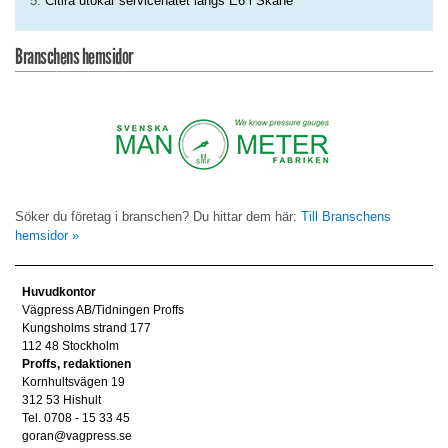
Citira utökar servicenätet längs E6 i Skåne
Branschens hemsidor
Söker du företag i branschen? Du hittar dem här:
Till Branschens
hemsidor »
Huvudkontor
Vägpress AB/Tidningen Proffs
Kungsholms strand 177
112 48 Stockholm
Proffs, redaktionen
Kornhultsvägen 19
312 53 Hishult
Tel. 0708 - 15 33 45
goran@vagpress.se