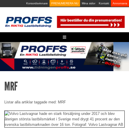
Skip
Korsordsvinnare
PRENUMERERA NU
Mina sidor
Kontakt
Annonsera
to
content
≡
MRF
Listar alla artiklar taggade med: MRF