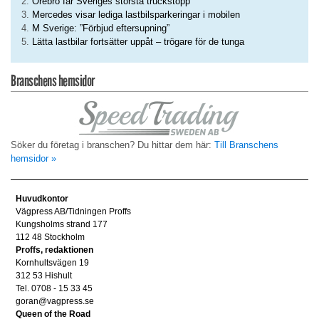
Örebro får Sveriges största truckstopp
Mercedes visar lediga lastbilsparkeringar i mobilen
M Sverige: ”Förbjud eftersupning”
Lätta lastbilar fortsätter uppåt – trögare för de tunga
Branschens hemsidor
Söker du företag i branschen? Du hittar dem här:
Till Branschens
hemsidor »
Huvudkontor
Vägpress AB/Tidningen Proffs
Kungsholms strand 177
112 48 Stockholm
Proffs, redaktionen
Kornhultsvägen 19
312 53 Hishult
Tel. 0708 - 15 33 45
goran@vagpress.se
Queen of the Road