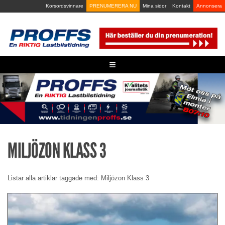
Skip
Korsordsvinnare
PRENUMERERA NU
Mina sidor
Kontakt
Annonsera
to
content
≡
MILJÖZON KLASS 3
Listar alla artiklar taggade med: Miljözon Klass 3