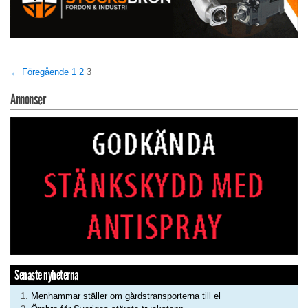
← Föregående
1
2
3
Annonser
Senaste nyheterna
Menhammar ställer om gårdstransporterna till el