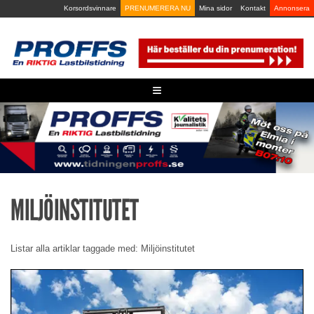
Skip
Korsordsvinnare
PRENUMERERA NU
Mina sidor
Kontakt
Annonsera
to
content
≡
MILJÖINSTITUTET
Listar alla artiklar taggade med: Miljöinstitutet