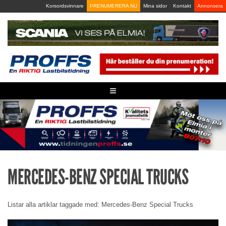
Skip
Korsordsvinnare
PRENUMERERA NU
Mina sidor
Kontakt
Annonsera
to
content
≡
MERCEDES-BENZ SPECIAL TRUCKS
Listar alla artiklar taggade med: Mercedes-Benz Special Trucks