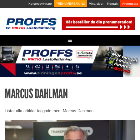
Skip
Korsordsvinnare
PRENUMERERA NU
Mina sidor
Kontakt
Annonsera
to
content
≡
MARCUS DAHLMAN
Listar alla artiklar taggade med: Marcus Dahlman