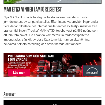
MAN ETGX VINNER JÄMFÖRELSETEST
Nya MAN eTGX lade beslag på förstaplatsen i världens första
jämförelsetest av tunga ellastbilar. Efter intensiva provkörningar under
flera dagar tilldelade det internationella teamet av testjournalister från
branschtidningen 'Trucker' MAN eTGX toppbetyget på 568 poäng som
ett 'bra totalpaket'. De erkända kommersiella fordonsexperterna
imponerades särskilt av dess låga tomvikt, harmoniska körning,
bekväma helhetsinställning och sofistikerade driftkoncept.
Annonser