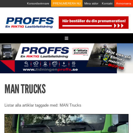
Skip
Korsordsvinnare
PRENUMERERA NU
Mina sidor
Kontakt
Annonsera
to
content
≡
MAN TRUCKS
Listar alla artiklar taggade med: MAN Trucks