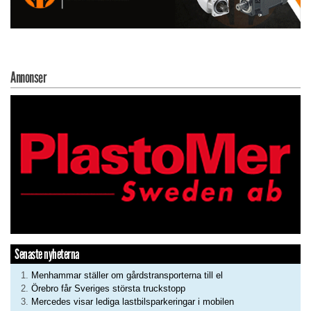
Annonser
Senaste nyheterna
Menhammar ställer om gårdstransporterna till el
Örebro får Sveriges största truckstopp
Mercedes visar lediga lastbilsparkeringar i mobilen