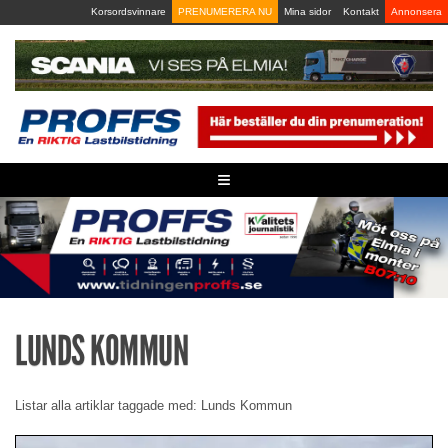
Skip
Korsordsvinnare
PRENUMERERA NU
Mina sidor
Kontakt
Annonsera
to
content
≡
LUNDS KOMMUN
Listar alla artiklar taggade med: Lunds Kommun