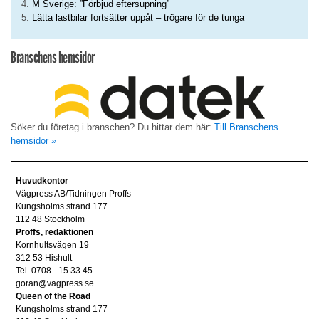
M Sverige: ”Förbjud eftersupning”
Lätta lastbilar fortsätter uppåt – trögare för de tunga
Branschens hemsidor
Söker du företag i branschen? Du hittar dem här:
Till Branschens
hemsidor »
Huvudkontor
Vägpress AB/Tidningen Proffs
Kungsholms strand 177
112 48 Stockholm
Proffs, redaktionen
Kornhultsvägen 19
312 53 Hishult
Tel. 0708 - 15 33 45
goran@vagpress.se
Queen of the Road
Kungsholms strand 177