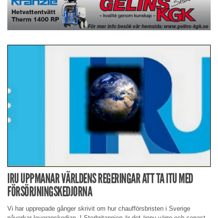
IRU UPPMANAR VÄRLDENS REGERINGAR ATT TA ITU MED
FÖRSÖRJNINGSKEDJORNA
Vi har upprepade gånger skrivit om hur chaufförsbristen i Sverige
påverkar leveranskedjan. I Storbritannien är det ännu värre och senast