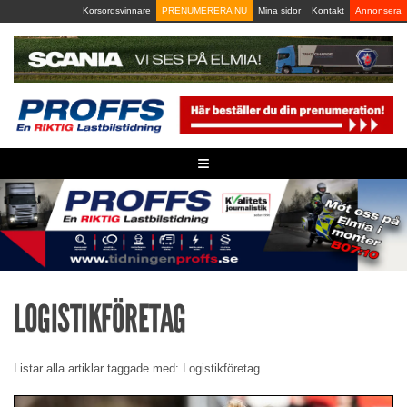
Skip
Korsordsvinnare
PRENUMERERA NU
Mina sidor
Kontakt
Annonsera
to
content
≡
LOGISTIKFÖRETAG
Listar alla artiklar taggade med: Logistikföretag