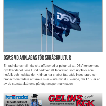
DSV:S VD ANKLAGAS FÖR SKRÄCKKULTUR
En rad vittnesmål i danska affärsmedier pekar på att DSV-koncernens
nytillträdde vd Jens Lund bedriver ett ledarskap som upplevs som
hotfullt och nedlåtande. Kritiken har snabbt fått både investerare och
branschföreträdare att kräva svar – inte minst i Sverige, där DSV är en
av de största aktörerna på vägtransportmarknaden.