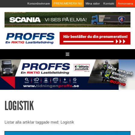
Skip
Korsordsvinnare
PRENUMERERA NU
Mina sidor
Kontakt
Annonsera
to
content
≡
LOGISTIK
Listar alla artiklar taggade med: Logistik