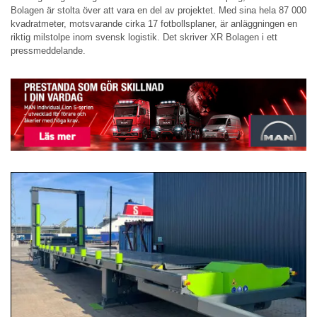
Bolagen är stolta över att vara en del av projektet. Med sina hela 87 000
kvadratmeter, motsvarande cirka 17 fotbollsplaner, är anläggningen en
riktig milstolpe inom svensk logistik. Det skriver XR Bolagen i ett
pressmeddelande.