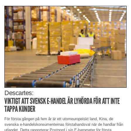
Descartes:
VIKTIGT ATT SVENSK E-HANDEL ÄR LYHÖRDA FÖR ATT INTE
TAPPA KUNDER
För första gången på fem år är ett utomeuropeiskt land, Kina, de
svenska e-handelskonsumenternas förstahandsval när de handlar från
utlandet. Detta rapporterar Postnord i sin E-barometer för första