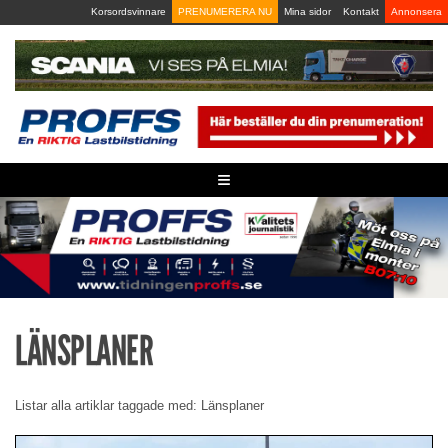
Skip
Korsordsvinnare
PRENUMERERA NU
Mina sidor
Kontakt
Annonsera
to
content
≡
LÄNSPLANER
Listar alla artiklar taggade med: Länsplaner