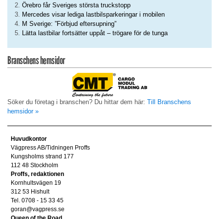
Örebro får Sveriges största truckstopp
Mercedes visar lediga lastbilsparkeringar i mobilen
M Sverige: ”Förbjud eftersupning”
Lätta lastbilar fortsätter uppåt – trögare för de tunga
Branschens hemsidor
Söker du företag i branschen? Du hittar dem här:
Till Branschens
hemsidor »
Huvudkontor
Vägpress AB/Tidningen Proffs
Kungsholms strand 177
112 48 Stockholm
Proffs, redaktionen
Kornhultsvägen 19
312 53 Hishult
Tel. 0708 - 15 33 45
goran@vagpress.se
Queen of the Road