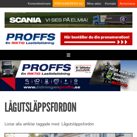
Skip
Korsordsvinnare
PRENUMERERA NU
Mina sidor
Kontakt
Annonsera
to
content
≡
LÅGUTSLÄPPSFORDON
Listar alla artiklar taggade med: Lågutsläppsfordon