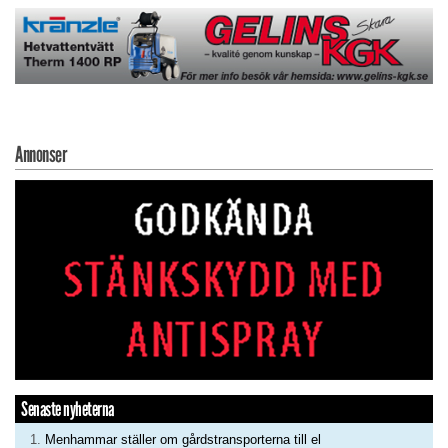
Annonser
Senaste nyheterna
Menhammar ställer om gårdstransporterna till el