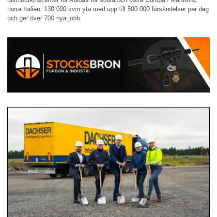
norra Italien. 130 000 kvm yta med upp till 500 000 försändelser per dag
och ger över 700 nya jobb.