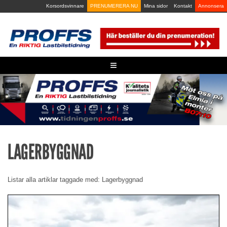
Skip
Korsordsvinnare
PRENUMERERA NU
Mina sidor
Kontakt
Annonsera
to
content
≡
LAGERBYGGNAD
Listar alla artiklar taggade med: Lagerbyggnad