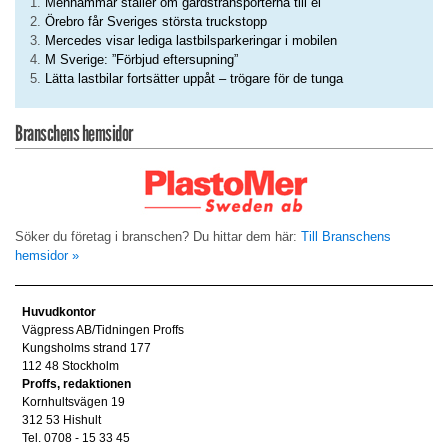
Menhammar ställer om gårdstransporterna till el
Örebro får Sveriges största truckstopp
Mercedes visar lediga lastbilsparkeringar i mobilen
M Sverige: ”Förbjud eftersupning”
Lätta lastbilar fortsätter uppåt – trögare för de tunga
Branschens hemsidor
Söker du företag i branschen? Du hittar dem här:
Till Branschens
hemsidor »
Huvudkontor
Vägpress AB/Tidningen Proffs
Kungsholms strand 177
112 48 Stockholm
Proffs, redaktionen
Kornhultsvägen 19
312 53 Hishult
Tel. 0708 - 15 33 45