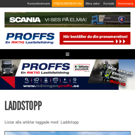
Skip
Korsordsvinnare
PRENUMERERA NU
Mina sidor
Kontakt
Annonsera
to
content
≡
LADDSTOPP
Listar alla artiklar taggade med: Laddstopp