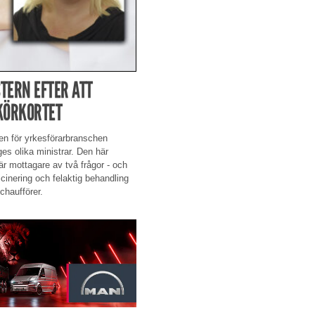
TERN EFTER ATT
KÖRKORTET
en för yrkesförarbranschen
ges olika ministrar. Den här
r mottagare av två frågor - och
inering och felaktig behandling
chaufförer.