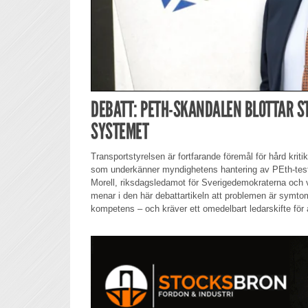
DEBATT: PETH-SKANDALEN BLOTTAR S
SYSTEMET
Transportstyrelsen är fortfarande föremål för hård krit
som underkänner myndighetens hantering av PEth-test
Morell, riksdagsledamot för Sverigedemokraterna och vi
menar i den här debattartikeln att problemen är symtom
kompetens – och kräver ett omedelbart ledarskifte för a