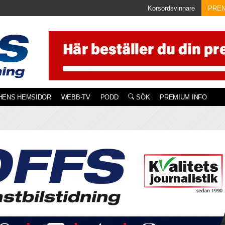
Korsordsvinnare
PRE
HENS HEMSIDOR
WEBB-TV
PODD
SÖK
PREMIUM INFO