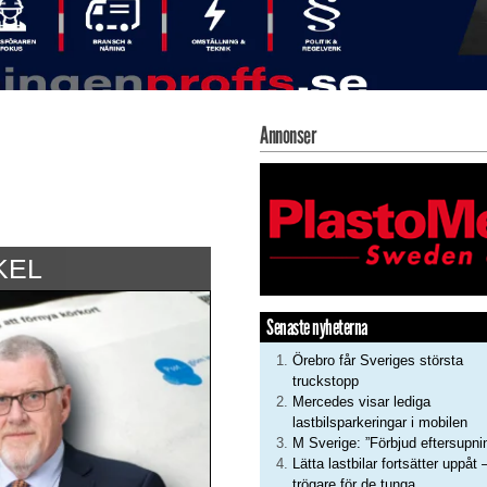
Annonser
KEL
Senaste nyheterna
Örebro får Sveriges största
truckstopp
Mercedes visar lediga
lastbilsparkeringar i mobilen
M Sverige: ”Förbjud eftersupni
Lätta lastbilar fortsätter uppåt 
trögare för de tunga