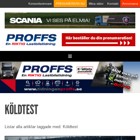
Skip
Korsordsvinnare
PRENUMERERA NU
Mina sidor
Kontakt
Annonsera
to
content
≡
KÖLDTEST
Listar alla artiklar taggade med: Köldtest