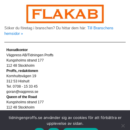
Söker du företag i branschen? Du hittar dem här:
Till Branschens
hemsidor »
Huvudkontor
Vägpress AB/Tidningen Proffs
Kungsholms strand 177
112 48 Stockholm
Proffs, redaktionen
Kornhultsvägen 19
312 53 Hishult
Tel. 0708 - 15 33 45
goran@vagpress.se
Queen of the Road
Kungsholms strand 177
112 48 Stockholm
Annonsera
tidningenproffs.se använder sig av cookies för att förbättra er
Tel. 08 - 653 83 80
upplevelse av sidan.
annons@vagpress.se
Personuppgifter