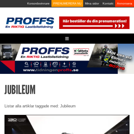
Skip
Korsordsvinnare
PRENUMERERA NU
Mina sidor
Kontakt
Annonsera
to
content
≡
JUBILEUM
Listar alla artiklar taggade med: Jubileum