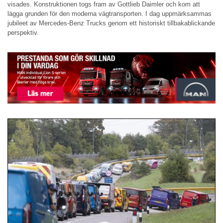
visades. Konstruktionen togs fram av Gottlieb Daimler och kom att
lägga grunden för den moderna vägtransporten. I dag uppmärksammas
jubileet av Mercedes-Benz Trucks genom ett historiskt tillbakablickande
perspektiv.