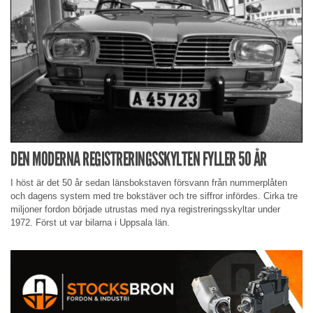
DEN MODERNA REGISTRERINGSSKYLTEN FYLLER 50 ÅR
I höst är det 50 år sedan länsbokstaven försvann från nummerplåten
och dagens system med tre bokstäver och tre siffror infördes. Cirka tre
miljoner fordon började utrustas med nya registreringsskyltar under
1972. Först ut var bilarna i Uppsala län.