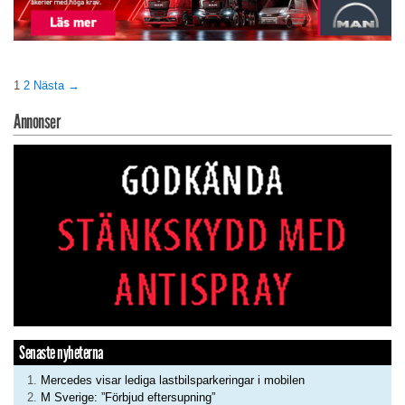
1
2
Nästa →
Annonser
Senaste nyheterna
Mercedes visar lediga lastbilsparkeringar i mobilen
M Sverige: ”Förbjud eftersupning”