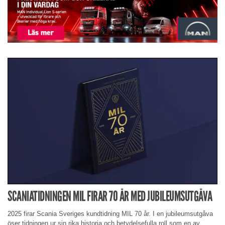
SCANIATIDNINGEN MIL FIRAR 70 ÅR MED JUBILEUMSUTGÅVA
2025 firar Scania Sveriges kundtidning MIL 70 år. I en jubileumsutgåva
öser tidningen ur sin rika historia och betydelsefulla roll som en av