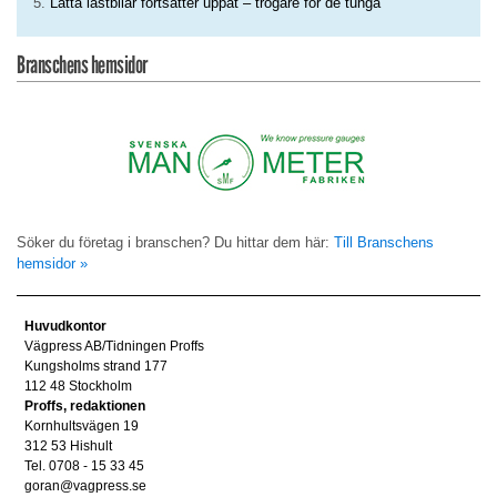
Lätta lastbilar fortsätter uppåt – trögare för de tunga
Branschens hemsidor
Söker du företag i branschen? Du hittar dem här:
Till Branschens
hemsidor »
Huvudkontor
Vägpress AB/Tidningen Proffs
Kungsholms strand 177
112 48 Stockholm
Proffs, redaktionen
Kornhultsvägen 19
312 53 Hishult
Tel. 0708 - 15 33 45
goran@vagpress.se