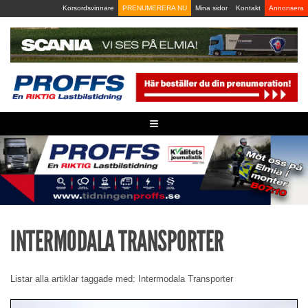
Skip
Korsordsvinnare
PRENUMERERA NU
Mina sidor
Kontakt
Annonsera
to
content
≡
INTERMODALA TRANSPORTER
Listar alla artiklar taggade med: Intermodala Transporter