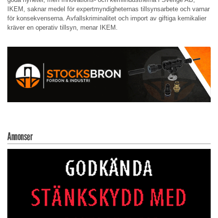
IKEM, saknar medel för expertmyndigheternas tillsynsarbete och varnar
för konsekvenserna. Avfallskriminalitet och import av giftiga kemikalier
kräver en operativ tillsyn, menar IKEM.
Annonser