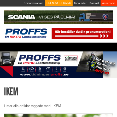
Skip
Korsordsvinnare
PRENUMERERA NU
Mina sidor
Kontakt
Annonsera
to
content
≡
IKEM
Listar alla artiklar taggade med: IKEM