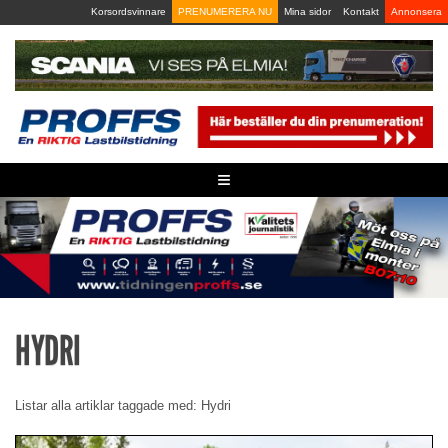
Skip
Korsordsvinnare
PRENUMERERA NU
Mina sidor
Kontakt
Annonsera
to
content
≡
HYDRI
Listar alla artiklar taggade med: Hydri